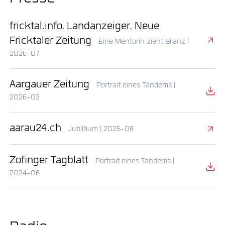
fricktal.info, Landanzeiger, Neue
Fricktaler Zeitung
Eine Mentorin zieht Bilanz |
2026-07
Aargauer Zeitung
Portrait eines Tandems |
2026-03
aarau24.ch
Jubiläum | 2025-08
Zofinger Tagblatt
Portrait eines Tandems |
2024-06